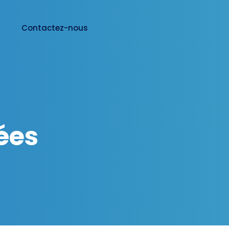
?
Contactez-nous
ées